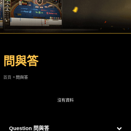
問與答
首頁
問與答
沒有資料
Question
問與答