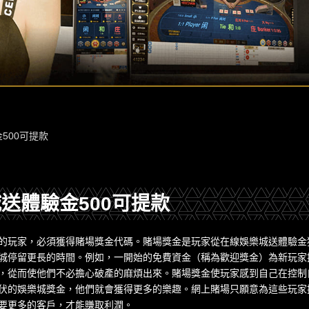
500可提款
送體驗金500可提款
的玩家，必須獲得賭場獎金代碼。賭場獎金是玩家從在線娛樂城送體驗金
城停留更長的時間。例如，一開始的免費資金（稱為歡迎獎金）為新玩家
，從而使他們不必擔心破產的麻煩出來。賭場獎金使玩家感到自己在控制
伏的娛樂城獎金，他們就會獲得更多的樂趣。網上賭場只願意為這些玩家
要更多的客戶，才能賺取利潤。