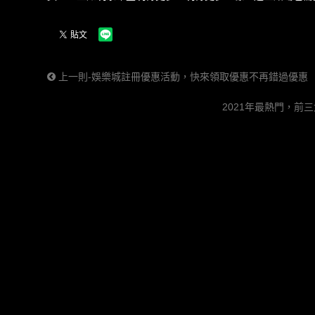
上一則-娛樂城註冊優惠活動，快來領取優惠不再錯過優惠
2021年最熱門，