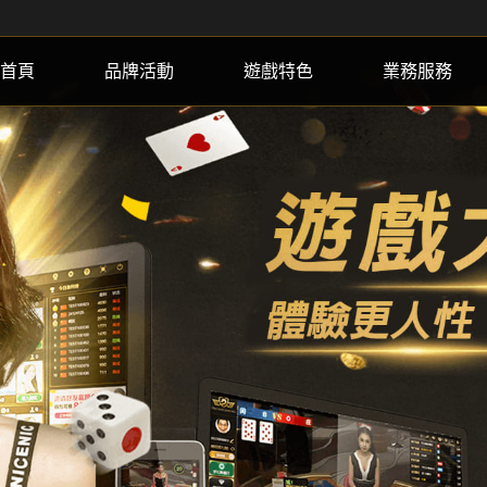
首頁
品牌活動
遊戲特色
業務服務