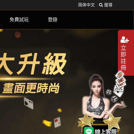
简体中文
搜尋
送出
免費試玩
登錄
立
即
註
冊