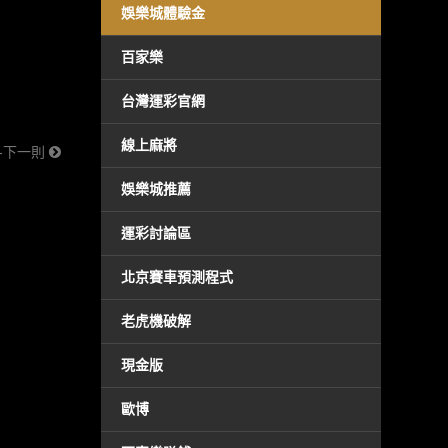
9
娛樂城體驗金
0
1
百家樂
2
3
台灣運彩官網
線上麻將
-下一則
娛樂城推薦
運彩討論區
北京賽車預測程式
老虎機破解
現金版
歐博