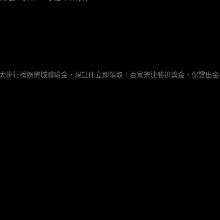
前三大排行榜娛樂城體驗金，現註冊立即領取｜百家樂連勝拚獎金，保證出金