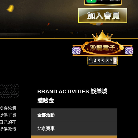
4
5
6
7
7
1
4
8
6
8
,
,
8
8
9
9
0
1
2
BRAND ACTIVITIES
娛樂城
3
體驗金
4
獲得免費
5
提供了資
全部活動
6
自己的在
7
北京賽車
提供
歐博
8