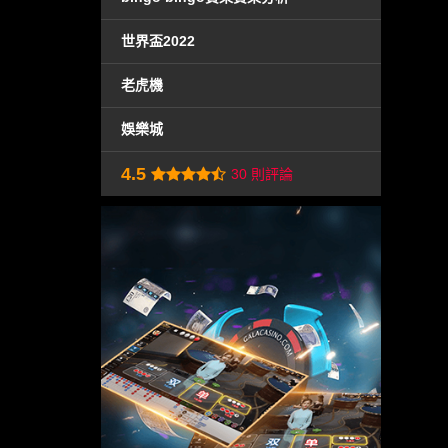
世界盃2022
老虎機
娛樂城
4.5
30 則評論