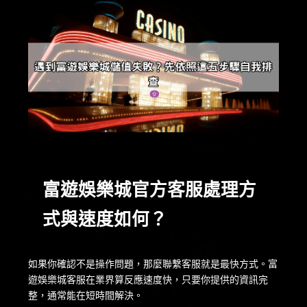
富遊娛樂城官方客服處理方
式與速度如何？
如果你確認不是操作問題，那麼聯繫客服就是最快方式。富
遊娛樂城客服在業界算反應速度快，只要你提供的資訊完
整，通常能在短時間解決。