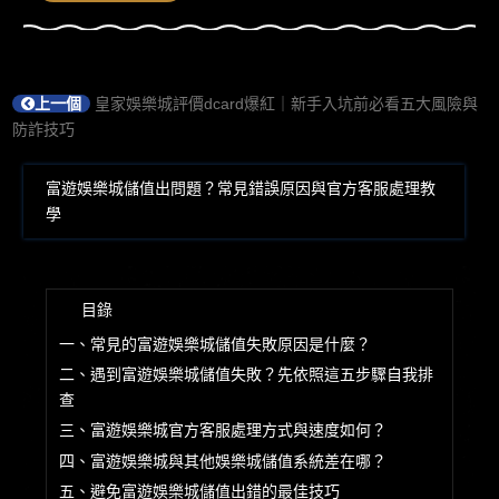
上一個
皇家娛樂城評價dcard爆紅｜新手入坑前必看五大風險與
防詐技巧
富遊娛樂城儲值出問題？常見錯誤原因與官方客服處理教
學
目錄
一、常見的富遊娛樂城儲值失敗原因是什麼？
二、遇到富遊娛樂城儲值失敗？先依照這五步驟自我排
查
三、富遊娛樂城官方客服處理方式與速度如何？
四、富遊娛樂城與其他娛樂城儲值系統差在哪？
五、避免富遊娛樂城儲值出錯的最佳技巧