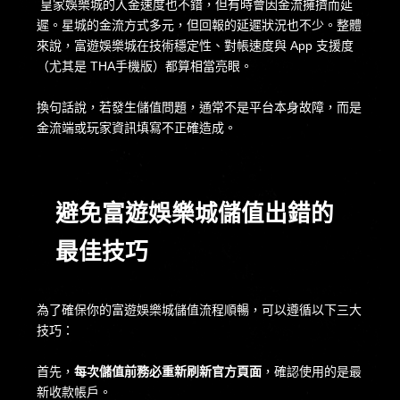
皇家娛樂城的入金速度也不錯，但有時會因金流擁擠而延
遲。星城的金流方式多元，但回報的延遲狀況也不少。整體
來說，富遊娛樂城在技術穩定性、對帳速度與 App 支援度
（尤其是 THA手機版）都算相當亮眼。
換句話說，若發生儲值問題，通常不是平台本身故障，而是
金流端或玩家資訊填寫不正確造成。
避免富遊娛樂城儲值出錯的
最佳技巧
為了確保你的富遊娛樂城儲值流程順暢，可以遵循以下三大
技巧：
首先，
每次儲值前務必重新刷新官方頁面
，確認使用的是最
新收款帳戶。