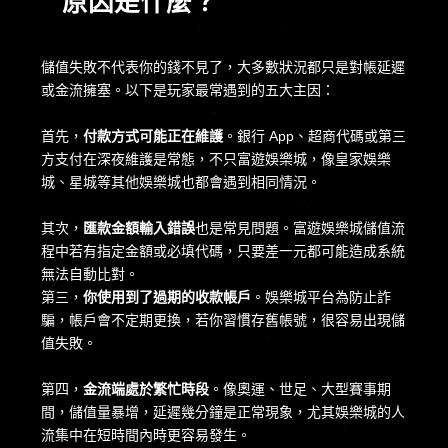
原因是什麼？
儲值失敗不代表你的錢不見了，大多數狀況都只是對帳延遲
或金流擁塞。以下是玩家最常遇到的五大主因：
首先，
付款方式可能正在維護
。銀行 App、超商代碼或第三
方支付在深夜維護是常態，不只富遊娛樂城，像皇家娛樂
城、星城等其他娛樂城也都會遇到相同情況。
其次，
匯款金額輸入錯誤
也是常見問題。富遊娛樂城儲值流
程中若有指定金額或必填代碼，只要差一元都可能造成系統
無法自動比對。
第三，
你使用到了過期的收款帳戶
。娛樂城平台為防止詐
騙，帳戶會不定期更換，若你習慣存舊帳號，很容易出現儲
值失敗。
第四，
金流端處於繁忙時段
。像奧運、世足、大型賽事期
間，儲值量暴增，延遲幾分鐘是正常現象，尤其娛樂城的人
流集中在短時間內時更容易發生。