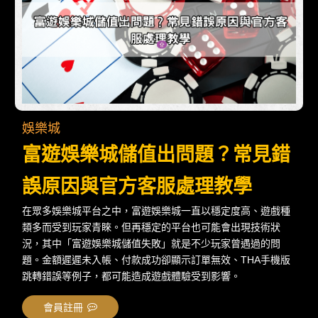
娛樂城
富遊娛樂城儲值出問題？常見錯
誤原因與官方客服處理教學
在眾多娛樂城平台之中，富遊娛樂城一直以穩定度高、遊戲種
類多而受到玩家青睞。但再穩定的平台也可能會出現技術狀
況，其中「富遊娛樂城儲值失敗」就是不少玩家曾遇過的問
題。金額遲遲未入帳、付款成功卻顯示訂單無效、THA手機版
跳轉錯誤等例子，都可能造成遊戲體驗受到影響。
會員註冊