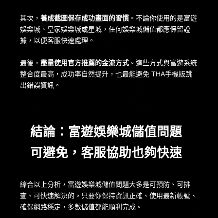
其次，
養成截圖保存成功畫面的習慣
。不論你使用的是富遊
娛樂城、皇家娛樂城或星城，任何娛樂城儲值都應保留證
據，以便客服快速處理。
最後，
盡量使用官方推薦的金流方式
。這些方式與富遊系統
整合度最高，成功率自然提升，也最能避免 THA手機版跳
出錯誤資訊。
結論：富遊娛樂城儲值問題
可避免，客服協助也夠快速
綜合以上分析，富遊娛樂城儲值問題大多是可預防、可排
查、可快速解決的。只要你保持資訊正確、使用最新帳號、
確保網路穩定，多數儲值都能順利完成。