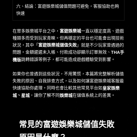
六、結論：富遊娛樂城儲值問題可避免，客服協助也夠
快速
在眾多娛樂城平台之中，
富遊娛樂城
一直以穩定度高、遊戲
種類多而受到玩家青睞。但再穩定的平台也可能會出現技術
狀況，其中「
富遊娛樂城儲值失敗
」就是不少玩家曾遇過的
問題。金額遲遲未入帳、付款成功卻顯示訂單無效、
THA手
跳轉錯誤等例子，都可能造成遊戲體驗受到影響。
機版
如果你也曾遇到這些狀況，不用驚慌，本篇將完整解析儲值
失敗的原因、自我排查方式，以及如何讓富遊娛樂城客服最
快速協助你處理。同時也會比較其他常見平台如
皇家娛樂
、
，讓你了解不同
在儲值系統上的差異。
城
星城
娛樂城
常見的富遊娛樂城儲值失敗